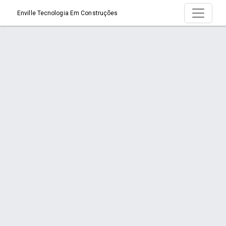
Enville Tecnologia Em Construções
Produto > Material Leve para Argamassa
Início
Produto
Item na Promoção