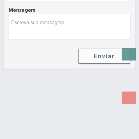
Mensagem
Enviar
Desenvolvido por Poly Design
Cubo Guia -
www.cuboguia.com.br - Desenvolvimento de Sites e
Sistemas para WEB.
© 2026 ®
Política de Cookies