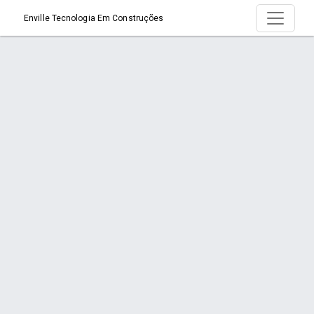
Enville Tecnologia Em Construções
Serviço > Projetos Estruturais Concreto e
Metálico
Início
Serviço